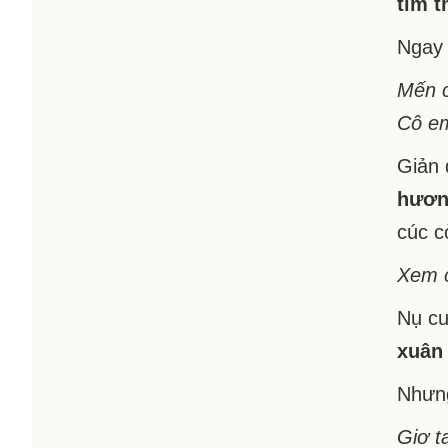
tim t
Ngay 
Mến c
Cô em
Giản 
hươn
cúc c
Xem c
Nụ cư
xuân 
Nhưng
Giơ t