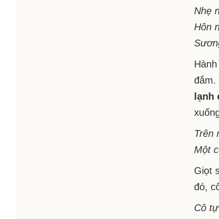
Nhẹ n
Hôn n
Sương
Hành 
đắm. 
lạnh
xuống
Trên 
Một c
Giọt 
đó, c
Cô tự