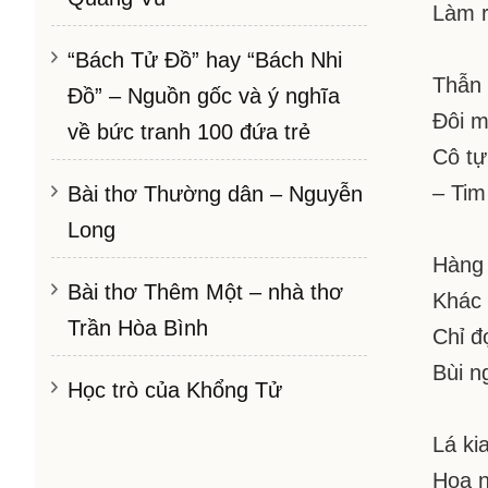
Làm r
“Bách Tử Đồ” hay “Bách Nhi
Thẫn 
Đồ” – Nguồn gốc và ý nghĩa
Đôi 
về bức tranh 100 đứa trẻ
Cô tự
– Tim
Bài thơ Thường dân – Nguyễn
Long
Hàng 
Bài thơ Thêm Một – nhà thơ
Khác 
Trần Hòa Bình
Chỉ đ
Bùi 
Học trò của Khổng Tử
Lá ki
Hoa n