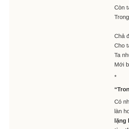
Còn t
Trong
Chả đ
Cho t
Ta nh
Mới b
*
“Tron
Có nh
làn h
lặng 