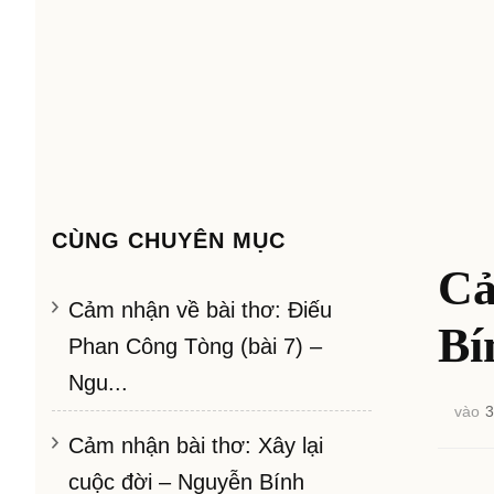
CÙNG CHUYÊN MỤC
Cả
Cảm nhận về bài thơ: Điếu
Bí
Phan Công Tòng (bài 7) –
Ngu...
vào
3
Cảm nhận bài thơ: Xây lại
cuộc đời – Nguyễn Bính