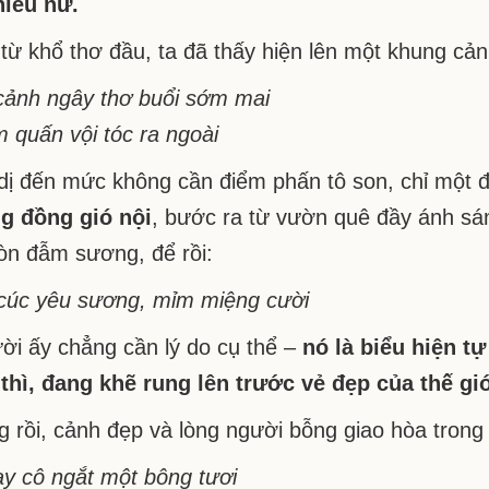
hiếu nữ.
từ khổ thơ đầu, ta đã thấy hiện lên một khung cảnh
ảnh ngây thơ buổi sớm mai
 quấn vội tóc ra ngoài
dị đến mức không cần điểm phấn tô son, chỉ một độ
g đồng gió nội
, bước ra từ vườn quê đầy ánh s
òn đẫm sương, để rồi:
úc yêu sương, mỉm miệng cười
ời ấy chẳng cần lý do cụ thể –
nó là biểu hiện t
thì, đang khẽ rung lên trước vẻ đẹp của thế gi
 rồi, cảnh đẹp và lòng người bỗng giao hòa trong
ay cô ngắt một bông tươi