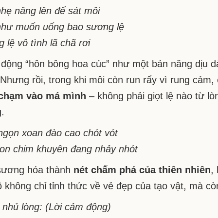
hẹ nâng lên để sát môi
hư muốn uống bao sương lệ
 lệ vô tình lã chã rơi
động “hôn bông hoa cúc” như một bản năng dịu d
Nhưng rồi, trong khi môi còn run rẩy vì rung cảm, 
 chạm vào má mình
– không phải giọt lệ nào từ lò
.
ngọn xoan đào cao chót vót
on chim khuyên đang nhảy nhót
sương hóa thành
nét chấm phá của thiên nhiên
,
ô không chỉ tỉnh thức về vẻ đẹp của tạo vật, mà c
 nhủ lòng: (Lời cảm động)