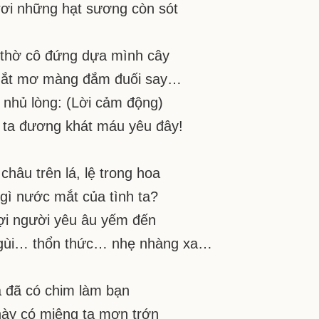
ơi những hạt sương còn sót
thờ cô đứng dựa mình cây
mắt mơ màng đắm đuối say…
 nhủ lòng: (Lời cảm động)
 ta đương khát máu yêu đây!
châu trên lá, lệ trong hoa
gì nước mắt của tình ta?
ợi người yêu âu yếm đến
ngùi… thổn thức… nhẹ nhàng xa…
a đã có chim làm bạn
ày có miệng ta mơn trớn