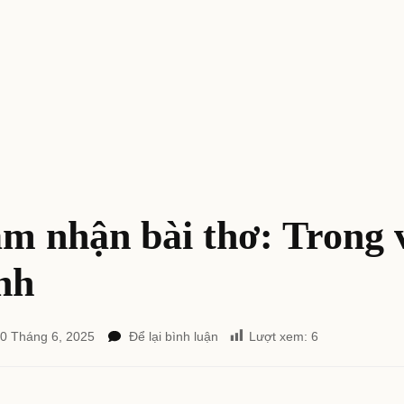
m nhận bài thơ: Trong 
nh
tại
0 Tháng 6, 2025
Để lại bình luận
Lượt xem:
6
Cảm
nhận
bài