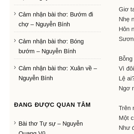
Giơ t
Cảm nhận bài thơ: Bướm đi
Nhẹ n
chợ – Nguyễn Bính
Hôn 
Sương
Cảm nhận bài thơ: Bóng
bướm – Nguyễn Bính
Bỗng 
Cảm nhận bài thơ: Xuân về –
Vì đô
Nguyễn Bính
Lệ ai
Ngơ n
ĐANG ĐƯỢC QUAN TÂM
Trên 
Một c
Bài thơ Tự sự – Nguyễn
Như đ
Quang Vũ