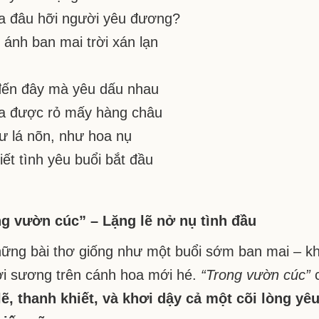
a đâu hỡi người yêu đương?
 ánh ban mai trời xán lạn
ến đây mà yêu dấu nhau
a được rỏ mấy hàng châu
ư lá nõn, như hoa nụ
iết tình yêu buổi bắt đầu
g vườn cúc” – Lặng lẽ nở nụ tình đầu
ững bài thơ giống như một buổi sớm ban mai – kh
ơi sương trên cánh hoa mới hé.
“Trong vườn cúc”
lẽ, thanh khiết, và khơi dậy cả một cõi lòng y