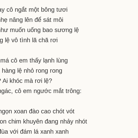
ay cô ngắt một bông tươi
hẹ nâng lên để sát môi
như muốn uống bao sương lệ
 lệ vô tình lã chã rơi
má cô em thấy lạnh lùng
i hàng lệ nhỏ rong rong
? Ai khóc mà rơi lệ?
gác, cô em ngước mắt trông:
ngọn xoan đào cao chót vót
on chim khuyên đang nhảy nhót
ùa với đám lá xanh xanh