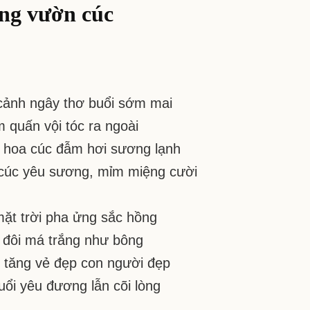
thơ:
ng vườn cúc
Trong
vườn
cúc
–
Nguyễn
Bính
ảnh ngây thơ buổi sớm mai
 quấn vội tóc ra ngoài
hoa cúc đẫm hơi sương lạnh
úc yêu sương, mỉm miệng cười
ặt trời pha ửng sắc hồng
n đôi má trắng như bông
tăng vẻ đẹp con người đẹp
uổi yêu đương lẫn cõi lòng