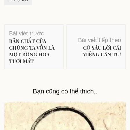
Lê Thọ Bình
Điều
Bài viết trước
hướng
Bài viết tiếp theo
BẢN CHẤT CỦA
bài
CHÚNG TA VỐN LÀ
CÓ SÁU LỜI CÁI
MỘT BÔNG HOA
MIỆNG CẦN TU!
viết
TƯƠI MÁT
Bạn cũng có thể thích..