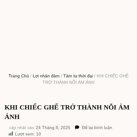
Trang Chủ
/
Lợi nhân đàm
/
Tâm tư thời đại
/
KHI CHIẾC GHẾ
TRỞ THÀNH NỖI ÁM ẢNH
KHI CHIẾC GHẾ TRỞ THÀNH NỖI ÁM
ẢNH
tại
cập nhật vào
24 Tháng 8, 2025
Để lại bình luận
KHI
Lượt xem:
10