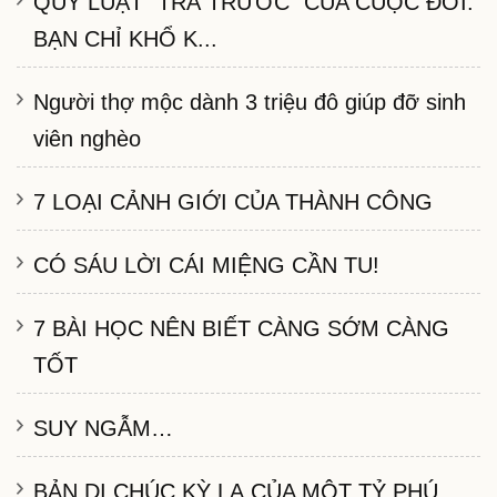
QUY LUẬT “TRẢ TRƯỚC” CỦA CUỘC ĐỜI:
BẠN CHỈ KHỔ K...
Người thợ mộc dành 3 triệu đô giúp đỡ sinh
viên nghèo
7 LOẠI CẢNH GIỚI CỦA THÀNH CÔNG
CÓ SÁU LỜI CÁI MIỆNG CẦN TU!
7 BÀI HỌC NÊN BIẾT CÀNG SỚM CÀNG
TỐT
SUY NGẪM…
BẢN DI CHÚC KỲ LẠ CỦA MỘT TỶ PHÚ