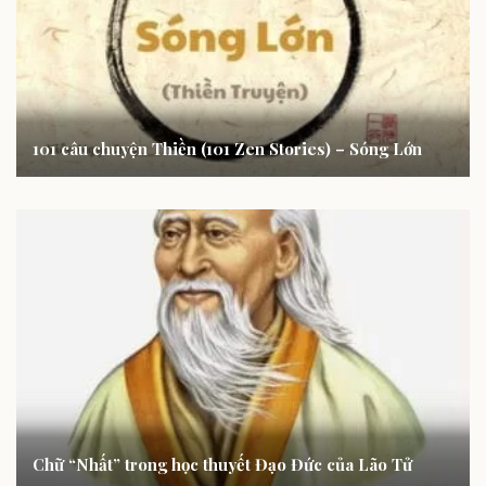
101 câu chuyện Thiền (101 Zen Stories) – Sóng Lớn
Chữ “Nhất” trong học thuyết Đạo Đức của Lão Tử