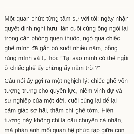
CHIẾC
GHẾ
TRỞ
Một quan chức từng tâm sự với tôi: ngày nhận
THÀNH
quyết định nghỉ hưu, lần cuối cùng ông ngồi lại
NỖI
ÁM
trong căn phòng quen thuộc, ngó qua chiếc
ẢNH
ghế mình đã gắn bó suốt nhiều năm, bỗng
rùng mình và tự hỏi: “Tại sao mình có thể ngồi
ở chiếc ghế ấy chừng ấy năm trời?”
Câu nói ấy gợi ra một nghịch lý: chiếc ghế vốn
tượng trưng cho quyền lực, niềm vinh dự và
sự nghiệp của một đời, cuối cùng lại để lại
cảm giác sợ hãi, thậm chí ghê tởm. Hiện
tượng này không chỉ là câu chuyện cá nhân,
mà phản ánh mối quan hệ phức tạp giữa con