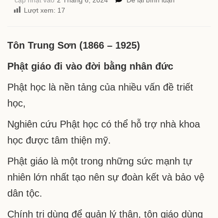
365
Lượt xem:
17
ngày
cho
cuộc
Tôn Trung Sơn (1866 – 1925)
lữ
hành
Phật giáo đi vào đời bằng nhân đức
–
Ngày
Phật học là nền tảng của nhiều vấn đề triết
13
tháng
học,
2:
Phật
Nghiên cứu Phật học có thể hỗ trợ nhà khoa
giáo
học được tâm thiện mỹ.
đi
vào
Phật giáo là một trong những sức mạnh tự
đời
bằng
nhiên lớn nhất tạo nên sự đoàn kết và bảo vệ
nhân
dân tộc.
đức
–
Chính trị dùng để quản lý thân, tôn giáo dùng
Tôn