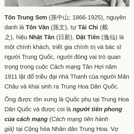
Tôn Trung Sơn
(孫中山; 1866-1925), nguyên
danh là
Tôn Văn
(孫文), tự
Tải Chi
(載
之), hiệu
Nhật Tân
(日新),
Dật Tiên
(逸仙) là
một chính khách, triết gia chính trị và bác sĩ
người Trung Quốc, người đóng vai trò quan
trọng trong cuộc Cách mạng Tân Hợi năm
1911 lật đổ triều đại nhà Thanh của người Mãn
Châu và khai sinh ra Trung Hoa Dân Quốc.
Ông được tôn xưng là Quốc phụ tại Trung Hoa
Dân Quốc và được coi là
người tiên phong
của cách mạng
(Cách mạng tiên hành
giả)
tại Cộng hòa Nhân dân Trung Hoa. Vợ