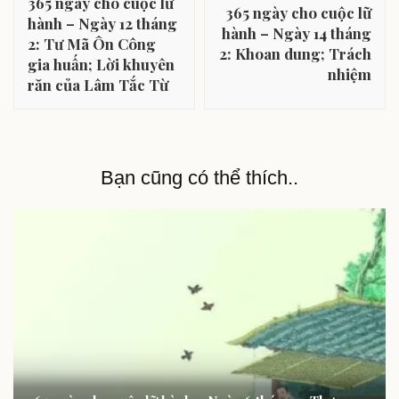
365 ngày cho cuộc lữ
365 ngày cho cuộc lữ
bài
hành – Ngày 12 tháng
hành – Ngày 14 tháng
2: Tư Mã Ôn Công
viết
2: Khoan dung; Trách
gia huấn; Lời khuyên
nhiệm
răn của Lâm Tắc Từ
Bạn cũng có thể thích..