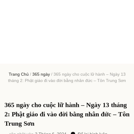
Trang Chủ
/
365 ngày
/
365 ngày cho cuộc lữ hành – Ngày 13
tháng 2: Phật giáo đi vào đời bằng nhân đức – Tôn Trung Sơn
365 ngày cho cuộc lữ hành – Ngày 13 tháng
2: Phật giáo đi vào đời bằng nhân đức – Tôn
Trung Sơn
tại
cập nhật vào
2 Tháng 6, 2024
Để lại bình luận