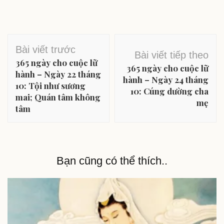
Điều
Bài viết trước
Bài viết tiếp theo
hướng
365 ngày cho cuộc lữ
365 ngày cho cuộc lữ
bài
hành – Ngày 22 tháng
hành – Ngày 24 tháng
10: Tội như sương
viết
10: Cúng dường cha
mai; Quán tâm không
mẹ
tâm
Bạn cũng có thể thích..