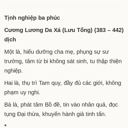
ngày
cho
cuộc
Tịnh nghiệp ba phúc
lữ
hành
Cương Lương Da Xá (Lưu Tống) (383 – 442)
–
dịch
Ngày
23
tháng
Một là, hiếu dưỡng cha mẹ, phụng sự sư
10:
trưởng, tâm từ bi không sát sinh, tu thập thiện
Tịnh
nghiệp
nghiệp.
ba
phúc;
Hai là, thụ trì Tam quy, đầy đủ các giới, không
Tự
phạm uy nghi.
lợi
lợi
Bà là, phát tâm Bồ đề, tin vào nhân quả, đọc
tha
tụng Đại thừa, khuyến hành giả tinh tấn.
*