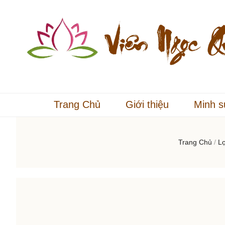
Viên Ngọc Quý
Mỗi phút một viên ngọc quý
Trang Chủ
Giới thiệu
Minh s
Trang Chủ
/
L