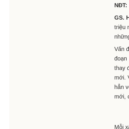
NĐT: 
GS. 
triệu
những
Vấn đ
đoạn 
thay 
mới. 
hẳn v
mới, 
Mỗi x