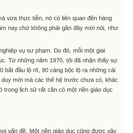
mà vừa thực tiễn, nó có liên quan đến hàng
 năm nay chứ không phải gần đây mới nói, như
à nghiệp vụ sư phạm. Do đó, mỗi một giai
dục. Từ những năm 1970, tôi đã nhận thấy sự
 bắt đầu lộ rõ, 90 càng bộc lộ ra những cái
ư duy mới mà các thế hệ trước chưa có, khác
 trong lịch sử rất cần có một nền giáo dục
a mọi vấn đề. Một nền giáo dục cũng được xây