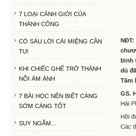
7 LOẠI CẢNH GIỚI CỦA
THÀNH CÔNG
NĐT: 
CÓ SÁU LỜI CÁI MIỆNG CẦN
chươn
TU!
bình 
KHI CHIẾC GHẾ TRỞ THÀNH
dù đã
NỖI ÁM ẢNH
Tâm l
GS. 
7 BÀI HỌC NÊN BIẾT CÀNG
Hải P
SỚM CÀNG TỐT
Hồi đ
SUY NGẪM…
Các t