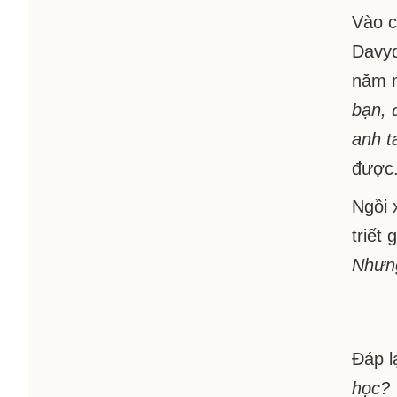
Vào c
Davyd
năm m
bạn, 
anh t
được
Ngồi 
triết 
Nhưng
Đáp lạ
học?