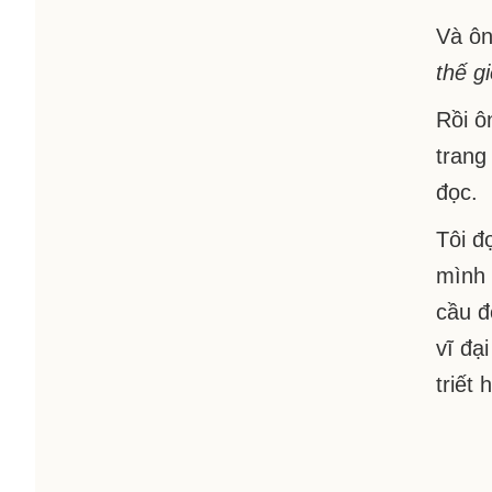
Và ông
thế g
Rồi ô
trang
đọc.
Tôi đ
mình 
cầu đ
vĩ đạ
triết