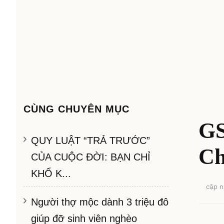
CÙNG CHUYÊN MỤC
GS
QUY LUẬT “TRẢ TRƯỚC”
Ch
CỦA CUỘC ĐỜI: BẠN CHỈ
KHỔ K...
cập n
Người thợ mộc dành 3 triệu đô
giúp đỡ sinh viên nghèo