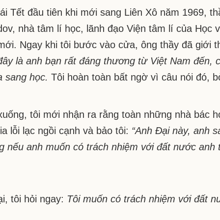
ái Tết đầu tiên khi mới sang Liên Xô năm 1969, thầ
ov, nhà tâm lí học, lãnh đạo Viện tâm lí của Học 
ới. Ngay khi tôi bước vào cửa, ông thầy đã giới t
đây là anh bạn rất đáng thương từ Việt Nam đến, 
a sang học.
Tôi hoàn toàn bất ngờ vì câu nói đó, bở
.
xuống, tôi mới nhận ra rằng toàn những nhà bác họ
gia lỗi lạc ngồi cạnh và bảo tôi:
“Anh Đại này, anh sa
 nếu anh muốn có trách nhiệm với đất nước anh th
i, tôi hỏi ngay:
Tôi muốn có trách nhiệm với đất n