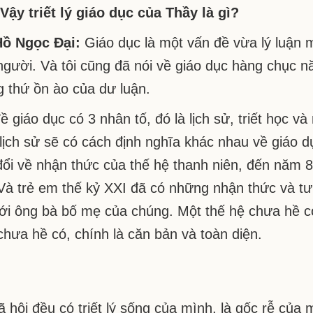
Vậy triết lý giáo dục của Thầy là gì?
Hồ Ngọc Đại:
Giáo dục là một vấn đề vừa lý luận 
 người. Và tôi cũng đã nói về giáo dục hàng chục
 thứ ồn ào của dư luận.
ề giáo dục có 3 nhân tố, đó là lịch sử, triết học v
lịch sử sẽ có cách định nghĩa khác nhau về giáo 
đổi về nhận thức của thế hệ thanh niên, đến năm 80
Và trẻ em thế kỷ XXI đã có những nhận thức và t
ới ông bà bố mẹ của chúng. Một thế hệ chưa hề có
chưa hề có, chính là căn bản và toàn diện.
ã hội đều có triết lý sống của mình, là gốc rễ củ