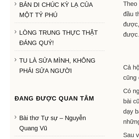
Theo 
BẢN DI CHÚC KỲ LẠ CỦA
đầu th
MỘT TỶ PHÚ
được,
LÒNG TRUNG THỰC THẬT
được…
ĐÁNG QUÝ!
TU LÀ SỬA MÌNH, KHÔNG
Cả hộ
PHẢI SỬA NGƯỜI
cũng 
Có ng
ĐANG ĐƯỢC QUAN TÂM
bài cũ
dạy b
Bài thơ Tự sự – Nguyễn
những
Quang Vũ
Sau v