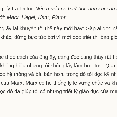
 ấy trả lời tôi:
Nếu muốn có triết học anh chỉ cần đ
iới: Marx, Hegel, Kant, Platon.
ng ấy lại khuyên tôi thế này mới hay: Gặp ai đọc n
 khác, đừng bực tức bởi vì mới đọc triết thì bao
ọc theo cách của ông ấy, càng đọc càng thấy rất h
không hiểu nhưng tôi không lấy làm bực tức. Qua 
ọc hệ thống và bài bản hơn, trong đó tôi đọc kỹ n
i của Marx, Marx có hệ thống lý lẽ vững chắc và 
 học đó đã giúp tôi có những triết lý giáo dục của mì