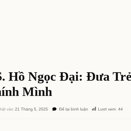
. Hồ Ngọc Đại: Đưa Tr
ính Mình
tại
hật vào
21 Tháng 5, 2025
Để lại bình luận
Lượt xem:
44
GS.
Hồ
Ngọc