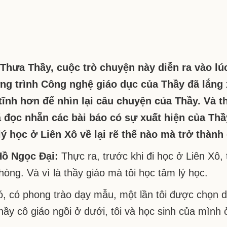
Đại:
Đưa
Trẻ
Em
Trở
Thành
Thưa Thầy, cuộc trò chuyện này diễn ra vào l
Chính
Mình
g trình Công nghệ giáo dục của Thầy đã lắng xu
tĩnh hơn để nhìn lại câu chuyện của Thầy. Và t
 đọc nhẵn các bài báo có sự xuất hiện của Thầy
ý học ở Liên Xô về lại rẽ thế nào mà trở thàn
Hồ Ngọc Đại:
Thực ra, trước khi đi học ở Liên Xô,
hòng. Và vì là thầy giáo mà tôi học tâm lý học.
ó, có phong trào dạy mẫu, một lần tôi được chọn d
hầy cô giáo ngồi ở dưới, tôi và học sinh của mình 